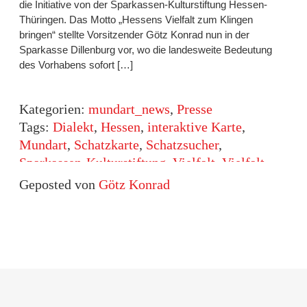
die Initiative von der Sparkassen-Kulturstiftung Hessen-
Thüringen. Das Motto „Hessens Vielfalt zum Klingen
bringen“ stellte Vorsitzender Götz Konrad nun in der
Sparkasse Dillenburg vor, wo die landesweite Bedeutung
des Vorhabens sofort […]
Kategorien:
mundart_news
,
Presse
Tags:
Dialekt
,
Hessen
,
interaktive Karte
,
Mundart
,
Schatzkarte
,
Schatzsucher
,
Sparkassen-Kulturstiftung
,
Vielfalt
,
Vielfalt
zum Klingen bringen
Geposted von
Götz Konrad