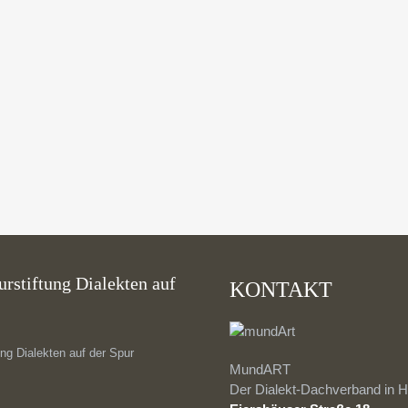
please.
rstiftung Dialekten auf
KONTAKT
ng Dialekten auf der Spur
MundART
Der Dialekt-Dachverband in H