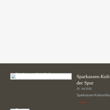
Testimonials | Info: There are no items created, add some 
Sparkassen-Kultu
der Spur
25. Juli 2026
Sparkassen-Kulturstiftu
weiter...