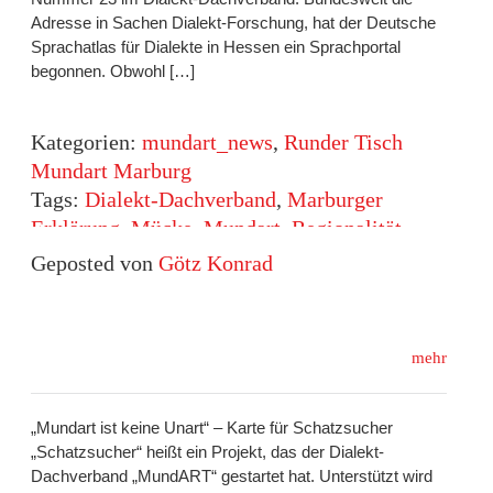
Adresse in Sachen Dialekt-Forschung, hat der Deutsche
Sprachatlas für Dialekte in Hessen ein Sprachportal
begonnen. Obwohl […]
Kategorien:
mundart_news
,
Runder Tisch
Mundart Marburg
Tags:
Dialekt-Dachverband
,
Marburger
Erklärung
,
Mücke
,
Mundart
,
Regionalität
,
Vielfalt
Geposted von
Götz Konrad
mehr
„Mundart ist keine Unart“ – Karte für Schatzsucher
„Schatzsucher“ heißt ein Projekt, das der Dialekt-
Dachverband „MundART“ gestartet hat. Unterstützt wird