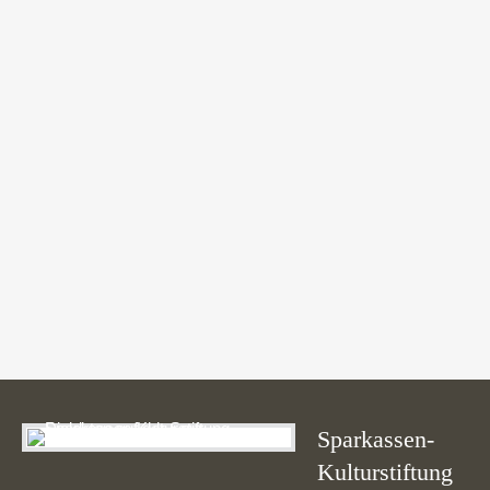
Testimonials | Info: There are no items created, add
some please.
Sparkassen-
Kulturstiftung