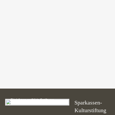
Testimonials | Info: There are no items created, add
some please.
Sparkassen-
Kulturstiftung