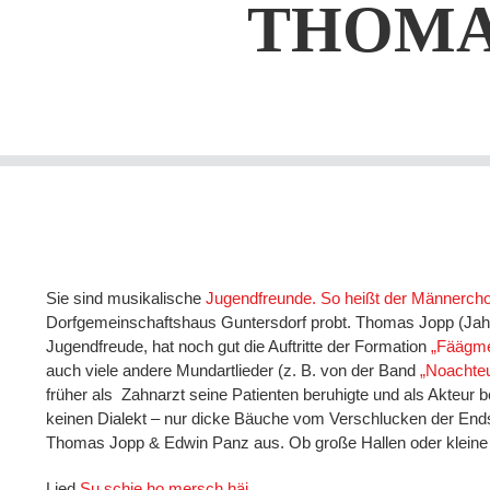
THOMA
Sie sind musikalische
Jugendfreunde. So heißt der Männercho
Dorfgemeinschaftshaus Guntersdorf probt. Thomas Jopp (Jahrgang
Jugendfreude, hat noch gut die Auftritte der Formation
„Fäägme
auch viele andere Mundartlieder (z. B. von der Band
„Noachteu
früher als Zahnarzt seine Patienten beruhigte und als Akteur 
keinen Dialekt – nur dicke Bäuche vom Verschlucken der E
Thomas Jopp & Edwin Panz aus. Ob große Hallen oder kleine K
Lied
Su schie ho mersch häi