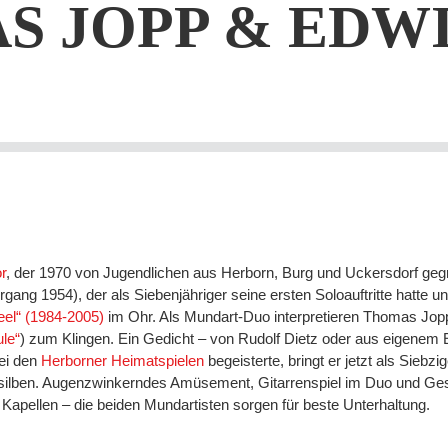
S JOPP & EDWI
r
, der 1970 von Jugendlichen aus Herborn, Burg und Uckersdorf ge
 1954), der als Siebenjähriger seine ersten Soloauftritte hatte und a
el“ (1984-2005)
im Ohr. Als Mundart-Duo interpretieren Thomas Jopp
le“
) zum Klingen. Ein Gedicht – von Rudolf Dietz oder aus eigenem E
bei den
Herborner Heimatspielen
begeisterte, bringt er jetzt als Siebz
ndsilben. Augenzwinkerndes Amüsement, Gitarrenspiel im Duo und 
apellen – die beiden Mundartisten sorgen für beste Unterhaltung.