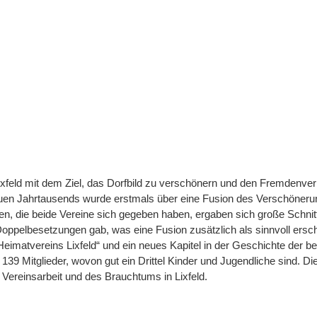
ixfeld mit dem Ziel, das Dorfbild zu verschönern und den Fremdenver
neuen Jahrtausends wurde erstmals über eine Fusion des Verschöner
en, die beide Vereine sich gegeben haben, ergaben sich große Schni
Doppelbesetzungen gab, was eine Fusion zusätzlich als sinnvoll ers
imatvereins Lixfeld“ und ein neues Kapitel in der Geschichte der b
139 Mitglieder, wovon gut ein Drittel Kinder und Jugendliche sind. Di
r Vereinsarbeit und des Brauchtums in Lixfeld.