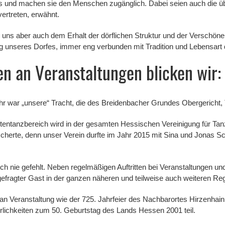
aus und machen sie den Menschen zugänglich. Dabei seien auch die ü
ertreten, erwähnt.
uns aber auch dem Erhalt der dörflichen Struktur und der Verschöner
 unseres Dorfes, immer eng verbunden mit Tradition und Lebensart d
en an Veranstaltungen blicken wir:
hr war „unsere“ Tracht, die des Breidenbacher Grundes Obergericht, T
tentanzbereich wird in der gesamten Hessischen Vereinigung für Tanz
erte, denn unser Verein durfte im Jahr 2015 mit Sina und Jonas Sc
och nie gefehlt. Neben regelmäßigen Auftritten bei Veranstaltungen un
gefragter Gast in der ganzen näheren und teilweise auch weiteren Reg
an Veranstaltung wie der 725. Jahrfeier des Nachbarortes Hirzenhai
lichkeiten zum 50. Geburtstag des Lands Hessen 2001 teil.