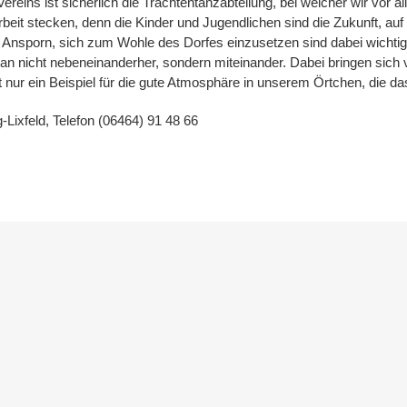
reins ist sicherlich die Trachtentanzabteilung, bei welcher wir vor a
rbeit stecken, denn die Kinder und Jugendlichen sind die Zukunft, auf
Ansporn, sich zum Wohle des Dorfes einzusetzen sind dabei wichtig
 man nicht nebeneinanderher, sondern miteinander. Dabei bringen sic
st nur ein Beispiel für die gute Atmosphäre in unserem Örtchen, die d
ixfeld, Telefon (06464) 91 48 66