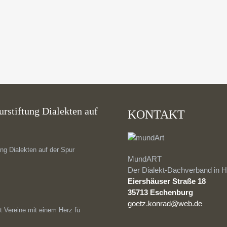
please.
rstiftung Dialekten auf
KONTAKT
ng Dialekten auf der Spur
MundART
Der Dialekt-Dachverband in H
Eiershäuser Straße 18
35713 Eschenburg
goetz.konrad@web.de
t Vereine mit einem Herz fü