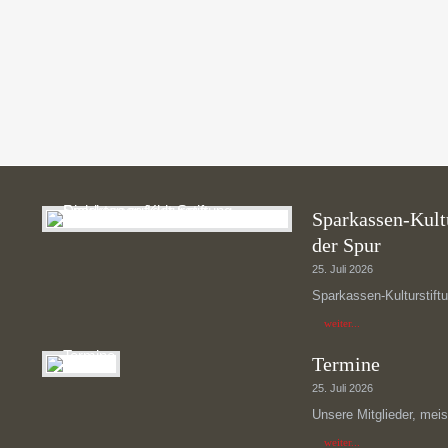
Testimonials | Info: There are no items created, add some 
Sparkassen-Kultu
der Spur
25. Juli 2026
Sparkassen-Kulturstiftu
weiter...
Termine
25. Juli 2026
Unsere Mitglieder, meis
weiter...