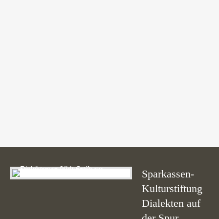
Testimonials | Info: There are no items created, add
some please.
Sparkassen-
Kulturstiftung
Dialekten auf
der Spur